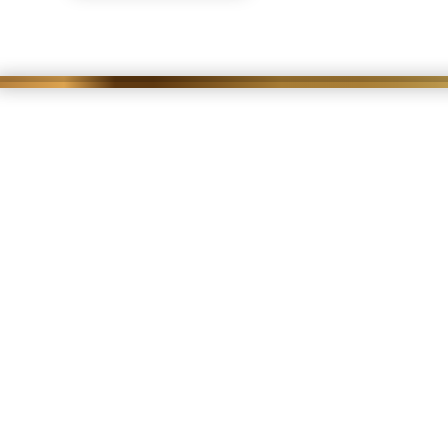
Hier sind wir daheim
Holz-Weisbrodt
Leistadter Straße 25
67273 Weisenheim am Berg
Telefon Zentrale und STAMMHAUS/SECCO-HÜTTE:
0 63 53/93 61 0 (Mo-FR 10 bis 18 Uhr)
WhatsApp ARTRIUM: 0173 64 39 871
(Mi-Sa 14 bis 20 Uhr; So 10 bis 12 Uhr)