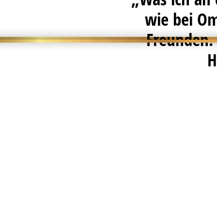
wie bei Om
Freunden. 
H
Öffnungszeiten
Öffnungszeiten:
ARTRIUM mit Weinshop
STAMMHAUS
mit Weinshop
SECCO-HÜTTE
Und online